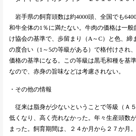
岩手県の飼育頭数は約
4000
頭、全国でも
640
和牛全体の
1
％に満たない。牛肉の価格は一般
け協会の基準で、歩留まり（
A
～
C
）と色、締
の度合い（
1
～
5
の等級がある）で格付けされ
価格の基準になる。この等級は黒毛和種を基
なので、赤身の旨味などは考慮されない。
・その他の情報
従来は脂身が少ないということで等級（Ａ５
低くなり、高く売れなかった。年々生産頭数
まった。飼育期間は、２４か月から２７か月