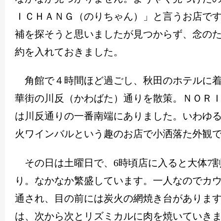
ＩＣＨＡＮＧ（のりちゃん）」と言うお店で
補を探そうと思いましたが見つからず、念の
約を入れておきました。
角館で４時間ほど過ごし、秋田のホテルに着
華街の川反（かわばた）通りを散策。ＮＯＲ
は川反通りの一番南端にありました。いわゆ
火ワインバルという趣のお店で小洒落た外観
その日は土曜日で、
6
時頃店に入ると大体
7
り。なかなか繁盛しています。一人なのでカ
通され、目の前には炭火の網焼き台がありま
は、次から次とリズミカルに肉を焼いていき