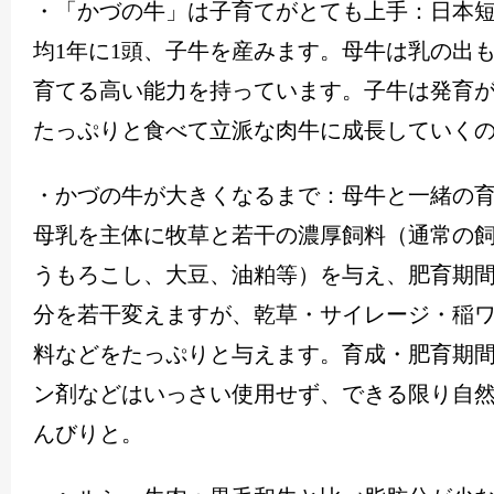
・「かづの牛」は子育てがとても上手：日本
均
1
年に
1
頭、子牛を産みます。母牛は乳の出
育てる高い能力を持っています。子牛は発育
たっぷりと食べて立派な肉牛に成長していく
・かづの牛が大きくなるまで：母牛と一緒の
母乳を主体に牧草と若干の濃厚飼料（通常の
うもろこし、大豆、油粕等）を与え、肥育期
分を若干変えますが、乾草・サイレージ・稲
料などをたっぷりと与えます。育成・肥育期
ン剤などはいっさい使用せず、できる限り自
んびりと。