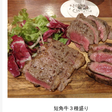
短角牛３種盛り