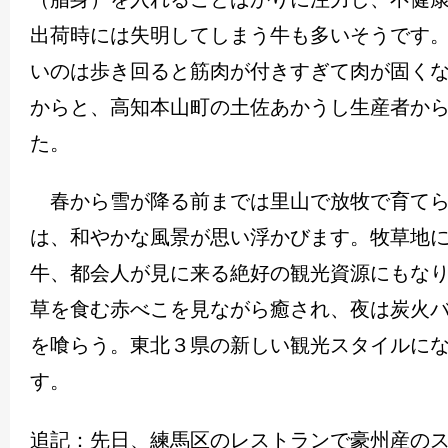
出荷時には失明してしまう牛も多いそうです
いのは歩き回ると筋肉が付きすぎて肉が固く
からと、高知本山町の土佐あかうし生産者か
た。
春から雪が降る前までは里山で放牧で育てら
は、和やかな風景が思い浮かびます。牧草地
牛、都会人が見に来る絶好の観光資源にもな
草を食む赤べこを見ながら癒され、夜は炭火
を喰らう。東北３県の新しい観光スタイルに
す。
追記：先日、練馬区のレストランで豪州産の