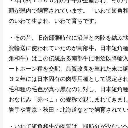
・年間約１５００頭の子牛が生産され、その
頭が県内で飼育されています。「いわて短角
のいわて生まれ、いわて育ちです。
・その昔、旧南部藩時代に沿岸と内陸を結ぶ
”
資輸送に使われていたのが南部牛。日本短角
角和牛）はこの伝統ある南部牛に明治以降輸
ートホーン種を交配、品質改良を重ねた末に
３２年には日本固有の肉専用種として認定さ
毛和種の毛色が真っ黒なのに対し、日本短角
おなじみ「赤べこ」の愛称で親しまれてきま
岩手や青森・秋田・北海道などで飼育されて
・いわて短角和牛の肉質は、脂肪分が少ない