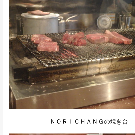
ＮＯＲＩＣＨＡＮＧ
の焼き台