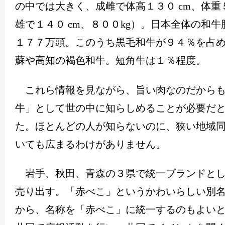
の中では大きく、成雌で体高１３０
cm
、体重
雄で１４０
cm
、８００
kg
）。日本全体の和牛
１７７万頭。このうち黒毛和牛が９４％を占
蘇や高知の褐色和牛。短角牛は１％程度。
これら情報を見ながら、旨い肉なのだからも
牛」として世の中に知らしめることが必要だ
た。ほとんどの人が知らないのに、狭い地域
いても広まるわけがありません。
岩手、秋田、青森の３県で統一ブランドとし
売り出す。「赤べこ」というかわいらしい別
から、名称を「赤べこ」に統一するのもよい