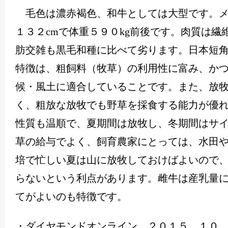
毛色は濃赤褐色、和牛としては大型です。メ
１３２
cm
で体重５９０
kg
前後です。肉質は繊
肪交雑も黒毛和種に比べて劣ります。日本短
特徴は、粗飼料（牧草）の利用性に富み、か
候・風土に適合していることです。また、放
く、粗放な放牧でも野草を採食する能力が優
性質も温順で、夏期間は放牧し、冬期間はサ
草の給与でよく、飼育農家にとっては、水田
培で忙しい夏は山に放牧しておけばよいので
らないという利点があります。雌牛は産乳量
てがよいのも特徴です。
・ダイヤモンドオンライン ２０１５．１０