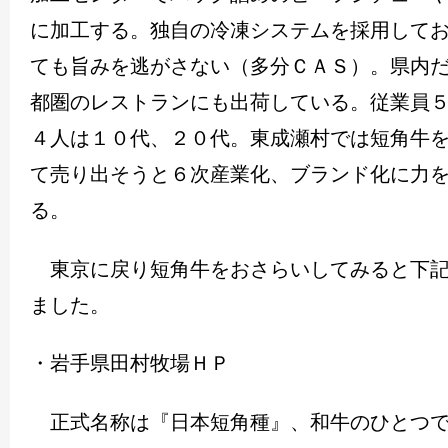
に加工する。独自の冷凍システムを採用して
ても旨みを逃がさない（多分ＣＡＳ）。県内
都圏のレストランにも出荷している。従業員
４人は１０代、２０代。東成瀬村では短角牛
て売り出そうと６次産業化、ブランド化に力
る。
東京に戻り短角牛をおさらいしてみると下記
ました。
・岩手県田村牧場ＨＰ
正式名称は『日本短角種』、和牛のひとつで